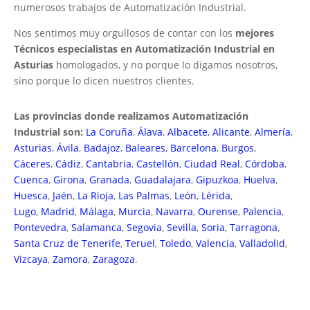
numerosos trabajos de Automatización Industrial.
Nos sentimos muy orgullosos de contar con los
mejores
Técnicos especialistas en Automatización Industrial en
Asturias
homologados, y no porque lo digamos nosotros,
sino porque lo dicen nuestros clientes.
Las provincias donde realizamos Automatización
Industrial son:
La Coruña
,
Álava
,
Albacete
,
Alicante
,
Almería
,
Asturias
,
Ávila
,
Badajoz
,
Baleares
,
Barcelona
,
Burgos
,
Cáceres
,
Cádiz
,
Cantabria
,
Castellón
,
Ciudad Real
,
Córdoba
,
Cuenca
,
Girona
,
Granada
,
Guadalajara
,
Gipuzkoa
,
Huelva
,
Huesca
,
Jaén
,
La Rioja
,
Las Palmas
,
León
,
Lérida
,
Lugo
,
Madrid
,
Málaga
,
Murcia
,
Navarra
,
Ourense
,
Palencia
,
Pontevedra
,
Salamanca
,
Segovia
,
Sevilla
,
Soria
,
Tarragona
,
Santa Cruz de Tenerife
,
Teruel
,
Toledo
,
Valencia
,
Valladolid
,
Vizcaya
,
Zamora
,
Zaragoza
.