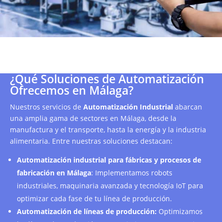
¿Qué Soluciones de Automatización
Ofrecemos en Málaga?
Nuestros servicios de
Automatización Industrial
abarcan
una amplia gama de sectores en Málaga, desde la
manufactura y el transporte, hasta la energía y la industria
alimentaria. Entre nuestras soluciones destacan:
Automatización industrial para fábricas y procesos de
fabricación en Málaga
: Implementamos robots
industriales, maquinaria avanzada y tecnología IoT para
optimizar cada fase de tu línea de producción.
Automatización de líneas de producción:
Optimizamos