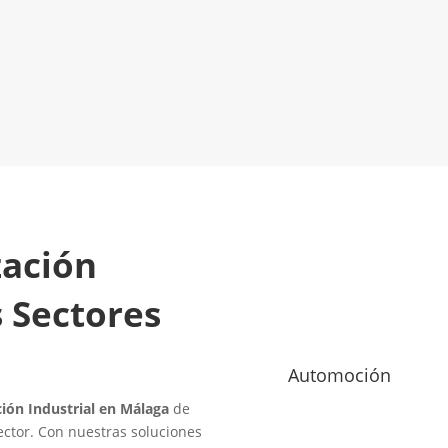
Empresa de Automatización
LLAMA 61
Industrial
¡Será un placer ayudarte!
zación
s Sectores
Automoción
ión Industrial en Málaga
de
ector. Con nuestras soluciones