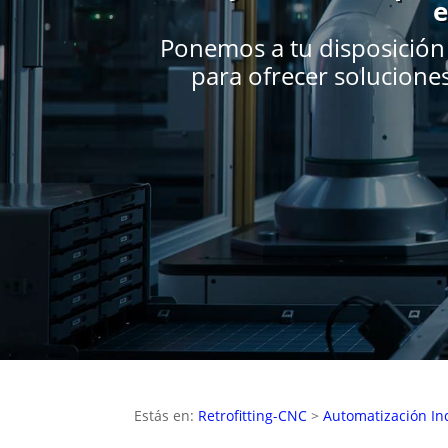
e
Ponemos a tu disposición 
para ofrecer solucione
Estás en:
Retrofitting-CNC
>
Automatización Ind