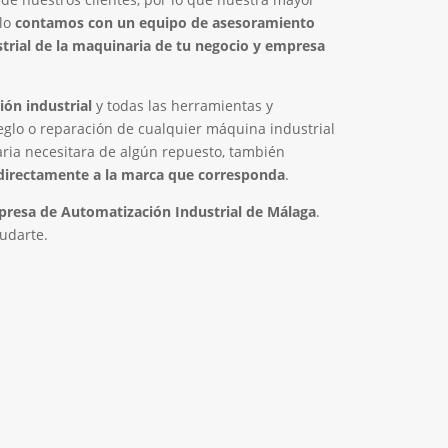
llo
contamos con un equipo de asesoramiento
rial de la maquinaria de tu negocio y empresa
ión industrial
y todas las herramientas y
eglo o reparación de cualquier máquina industrial
ria necesitara de algún repuesto, también
directamente a la marca que corresponda
.
resa de Automatización Industrial de Málaga
.
udarte.
6 902 441
Contacta con nosotros