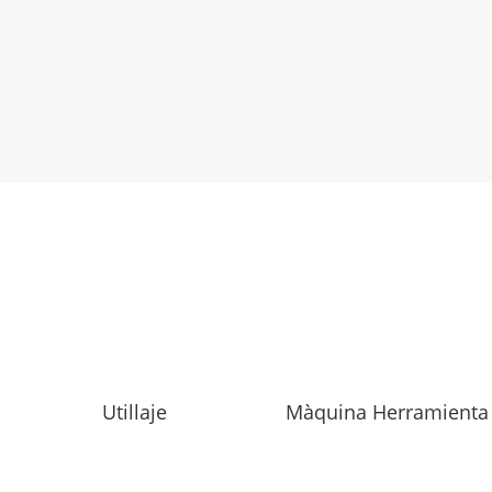
6 902 441
Contacta con nosotros
Utillaje
Màquina Herramienta