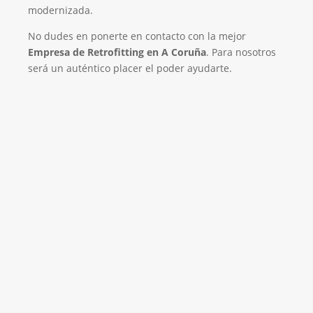
modernizada.
No dudes en ponerte en contacto con la mejor
Empresa de Retrofitting en A Coruña
. Para nosotros
será un auténtico placer el poder ayudarte.
Empresa de Retrofitting
¡Será un placer ayudarte!
LLAMA 616 902 441
Contacta con nosotros