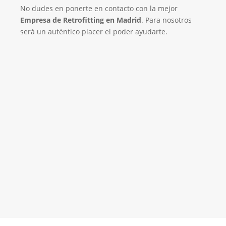
No dudes en ponerte en contacto con la mejor
Empresa de Retrofitting en Madrid
. Para nosotros
será un auténtico placer el poder ayudarte.
Empresa de Retrofitting
¡Será un placer ayudarte!
LLAMA 616 902 441
Contacta con nosotros