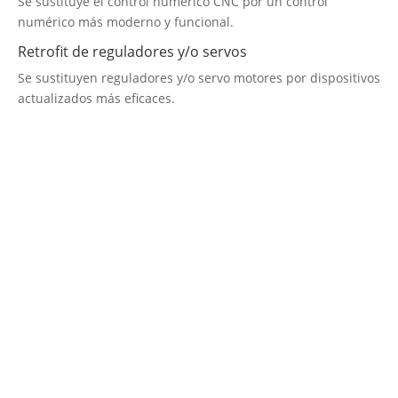
Se sustituye el control numérico CNC por un control
numérico más moderno y funcional.
Retrofit de reguladores y/o servos
Se sustituyen reguladores y/o servo motores por dispositivos
actualizados más eficaces.
Empresa de Retrofitting
¡Será un placer ayudarte!
LLAMA 616 902 441
Contacta con nosotros