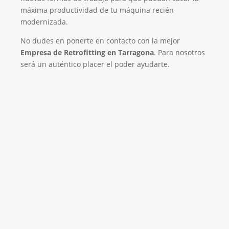
máxima productividad de tu máquina recién
modernizada.
No dudes en ponerte en contacto con la mejor
Empresa de Retrofitting en Tarragona
. Para nosotros
será un auténtico placer el poder ayudarte.
Empresa de Retrofitting
¡Será un placer ayudarte!
LLAMA 616 902 441